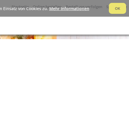
Startseite
Online bestellen
Bestellung verfolgen
Speisekarte
 Einsatz von Cookies zu.
Mehr Informationen
OK