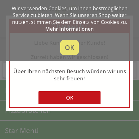
Wir verwenden Cookies, um Ihnen bestmöglichen
Service zu bieten. Wenn Sie unseren Shop weiter
nutzen, stimmen Sie dem Einsatz von Cookies zu.
Öffnungszeiten
Mehr Informationen
Liebe Kundin, lieber Kunde!
Star Pizza
OK
Schönbergerstr. 30, 24148 Kiel
Zurzeit haben wir geschlossen!
Lieferung
Abholung
Über Ihren nächsten Besuch würden wir uns
Heute keine Lieferung
Heute keine Abholung
sehr freuen!
Pizza
OK
Pizzabrötchen
Star Menü