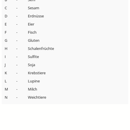
C
-
Sesam
D
-
Erdnüsse
E
-
Eier
F
-
Fisch
G
-
Gluten
H
-
Schalenfrüchte
I
-
Sulfite
J
-
Soja
K
-
Krebstiere
L
-
Lupine
M
-
Milch
N
-
Weichtiere