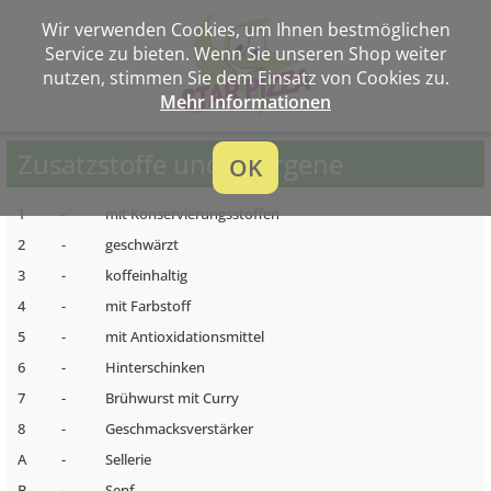
Wir verwenden Cookies, um Ihnen bestmöglichen
Service zu bieten. Wenn Sie unseren Shop weiter
nutzen, stimmen Sie dem Einsatz von Cookies zu.
Mehr Informationen
Zusatzstoffe und Allergene
OK
1
-
mit Konservierungsstoffen
2
-
geschwärzt
3
-
koffeinhaltig
4
-
mit Farbstoff
5
-
mit Antioxidationsmittel
6
-
Hinterschinken
7
-
Brühwurst mit Curry
8
-
Geschmacksverstärker
A
-
Sellerie
B
-
Senf